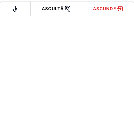
ASCULTĂ
ASCUNDE
NU ȘTII DACĂ TREBUIE
SĂ CERI AJUTOR?
AFLĂ MAI MULTE DESPRE:
DESPRE VIOLENȚĂ