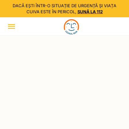
DACĂ EȘTI ÎNTR-O SITUAȚIE DE URGENȚĂ ȘI VIAȚA
CUIVA ESTE ÎN PERICOL,
SUNĂ LA 112